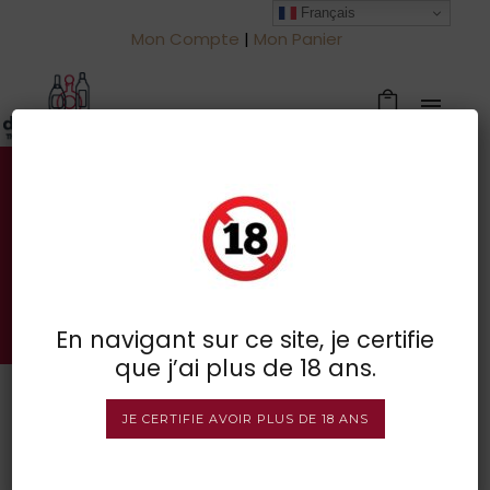
Français
Mon Compte
|
Mon Panier
Votre spécialiste des vins à
Froidchapelle
BOUTIQUE EN LIGNE
En navigant sur ce site, je certifie
que j’ai plus de 18 ans.
JE CERTIFIE AVOIR PLUS DE 18 ANS