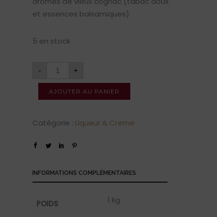
arômes de vieux cognac (tabac doux
et essences balsamiques).
5 en stock
-
+
AJOUTER AU PANIER
Catégorie :
Liqueur & Creme
INFORMATIONS COMPLÉMENTAIRES
1 kg
POIDS