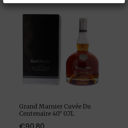
Grand Marnier Cuvée Du
Centenaire 40° 0.7L
€
90,80