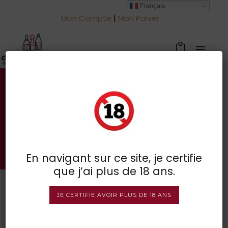
Français
Mon Compte
|
Mon Panier
Votre spécialiste des vins à
Froidchapelle
BOUTIQUE EN LIGNE
En navigant sur ce site, je certifie
que j’ai plus de 18 ans.
JE CERTIFIE AVOIR PLUS DE 18 ANS