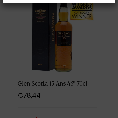
Glen Scotia 15 Ans 46° 70cl
€
78,44