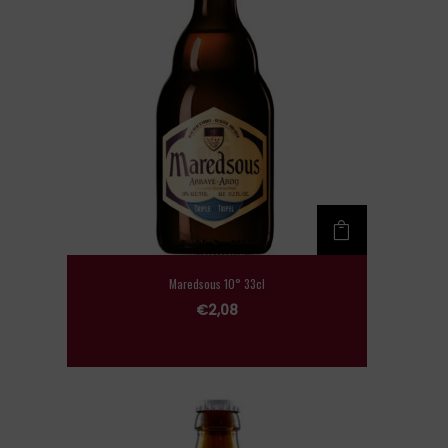
Maredsous 10° 33cl
€
2,08