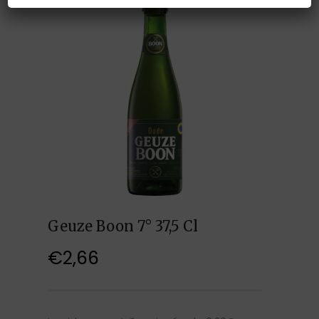
Geuze Boon 7° 37,5 Cl
€
2,66