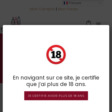
Français
Mon Compte
|
Mon Panier
Votre spécialiste des vins à
Froidchapelle
BOUTIQUE EN LIGNE
En navigant sur ce site, je certifie
que j’ai plus de 18 ans.
JE CERTIFIE AVOIR PLUS DE 18 ANS