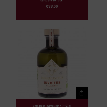
Curcu Bio 40° 50cl
€
33,06
Maredsous Invictus Bio 40° 50cl