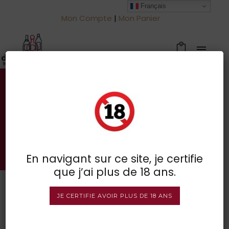
Français
Mon Compte
|
Mon Panier
Votre spécialiste des vins à
Froidchapelle
BOUTIQUE EN LIGNE
En navigant sur ce site, je certifie
que j’ai plus de 18 ans.
JE CERTIFIE AVOIR PLUS DE 18 ANS