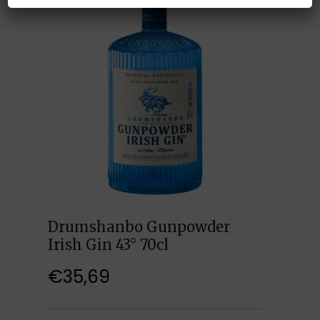
Drumshanbo Gunpowder
Irish Gin 43° 70cl
€
35,69