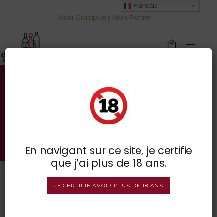
Français
Mon Compte
|
Mon Panier
Votre spécialiste des vins à
Froidchapelle
BOUTIQUE EN LIGNE
En navigant sur ce site, je certifie
que j’ai plus de 18 ans.
JE CERTIFIE AVOIR PLUS DE 18 ANS