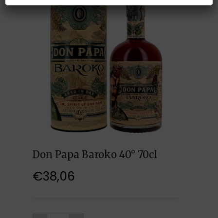
Don Papa Baroko 40° 70cl
€
38,06