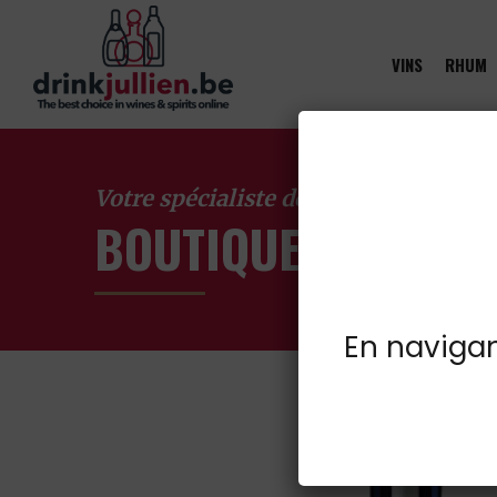
VINS
RHUM
Votre spécialiste des vins à Froidcha
BOUTIQUE EN LIGN
En navigant