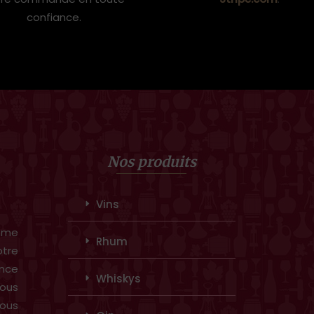
confiance.
Nos produits
Vins
amme
Rhum
otre
ence
Whiskys
ous
vous