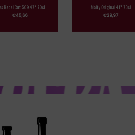
ss Rebel Cut 509 47° 70cl
Malfy Original 41° 70cl
€
45,66
€
29,97