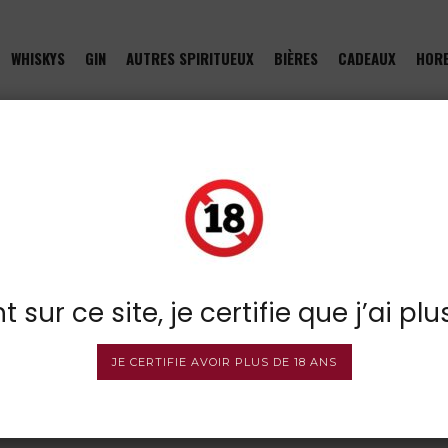
WHISKYS
GIN
AUTRES SPIRITUEUX
BIÈRES
CADEAUX
HOR
pelle
E
 sur ce site, je certifie que j’ai plu
JE CERTIFIE AVOIR PLUS DE 18 ANS
Bombay Sapphire