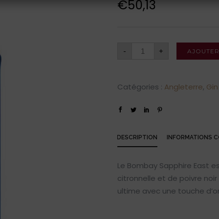
€
50,13
-
+
AJOUTER
Catégories :
Angleterre
,
Gin
DESCRIPTION
INFORMATIONS 
Le Bombay Sapphire East e
citronnelle et de poivre noi
ultime avec une touche d’ori