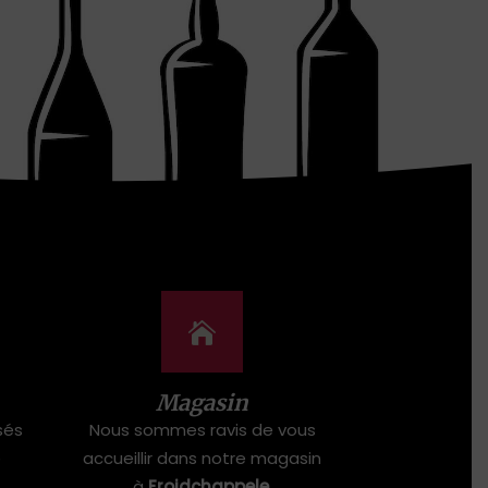
Magasin
sés
Nous sommes ravis de vous
e
accueillir dans notre magasin
à
Froidchappele
.