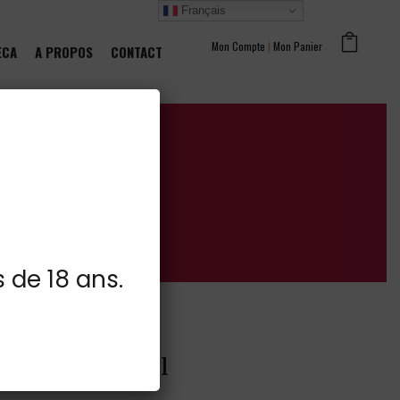
Français
Mon Compte
|
Mon Panier
ECA
A PROPOS
CONTACT
s de 18 ans.
 East 42° 100cl