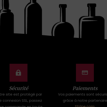
Sécurité
Paiements
tre site est protégé par
Vos paiements sont sécuri
e connexion SSL, passez
grâce à notre partenair
tre commande en toute
Stripe.com
.