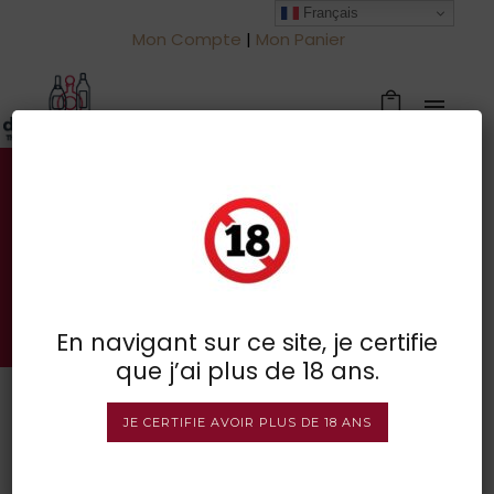
Français
Mon Compte
|
Mon Panier
Votre spécialiste des vins à
Froidchapelle
BOUTIQUE EN LIGNE
En navigant sur ce site, je certifie
que j’ai plus de 18 ans.
JE CERTIFIE AVOIR PLUS DE 18 ANS