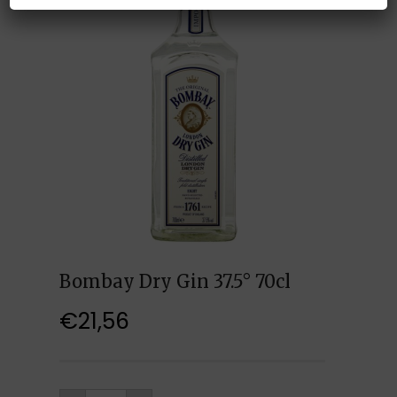
Bombay Dry Gin 37.5° 70cl
€
21,56