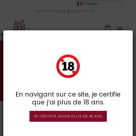
Français
Mon Compte
|
Mon Panier
Votre spécialiste des vins à
Froidchapelle
BOUTIQUE EN LIGNE
En navigant sur ce site, je certifie
que j’ai plus de 18 ans.
JE CERTIFIE AVOIR PLUS DE 18 ANS