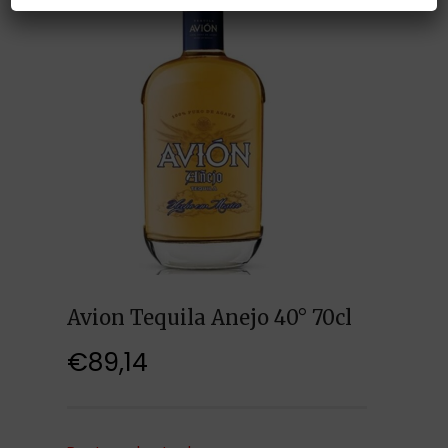
Avion Tequila Anejo 40° 70cl
€
89,14