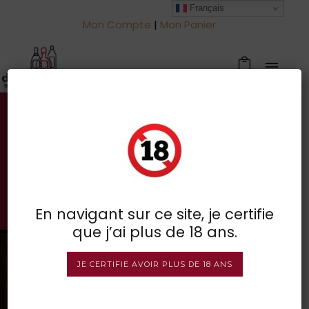
Français
Mon Compte
|
Mon Panier
Votre spécialiste des vins à
Froidchapelle
BOUTIQUE EN LIGNE
En navigant sur ce site, je certifie
que j’ai plus de 18 ans.
JE CERTIFIE AVOIR PLUS DE 18 ANS
2 résultats affichés