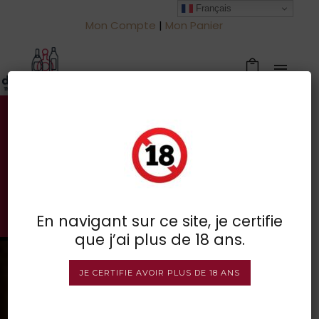
Français
Mon Compte
|
Mon Panier
Votre spécialiste des vins à
Froidchapelle
BOUTIQUE EN LIGNE
En navigant sur ce site, je certifie
que j’ai plus de 18 ans.
JE CERTIFIE AVOIR PLUS DE 18 ANS
2 résultats affichés