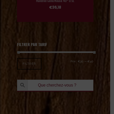
Hundred Géné/Reuse 40° 0.5L
€
36,18
FILTRER PAR TARIF
Prix :
€30
—
€40
FILTRER